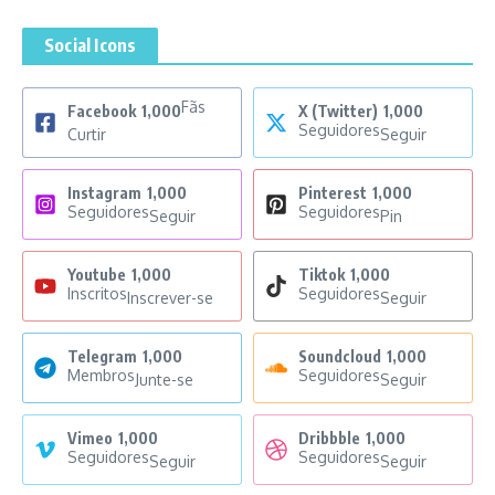
Social Icons
Fãs
Facebook
1,000
X (Twitter)
1,000
Seguidores
Curtir
Seguir
Instagram
1,000
Pinterest
1,000
Seguidores
Seguidores
Seguir
Pin
Youtube
1,000
Tiktok
1,000
Inscritos
Seguidores
Inscrever-se
Seguir
Telegram
1,000
Soundcloud
1,000
Membros
Seguidores
Junte-se
Seguir
Vimeo
1,000
Dribbble
1,000
Seguidores
Seguidores
Seguir
Seguir