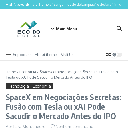
Ir para o conteúdo
Hot News
Lula compara Trump à “sanguinidade de Lampião” e declara “fim do Lulin
Main Menu
Support
About theme
Visit Us
Home
/
Economia
/
SpaceX em Negociações Secretas: Fusão com
Tesla ou xAI Pode Sacudir o Mercado Antes do IPO
Tecnologia
Economia
SpaceX em Negociações Secretas:
Fusão com Tesla ou xAI Pode
Sacudir o Mercado Antes do IPO
Por
Lara Montenegro
Nenhum comentário