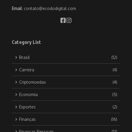
Email
: contato@ecododigital.com
Category List
Brasil
(12)
Carreira
(4)
Criptomoedas
(4)
Economia
(5)
Esportes
(2)
Finanças
(16)
Finanças Pessoais
(13)