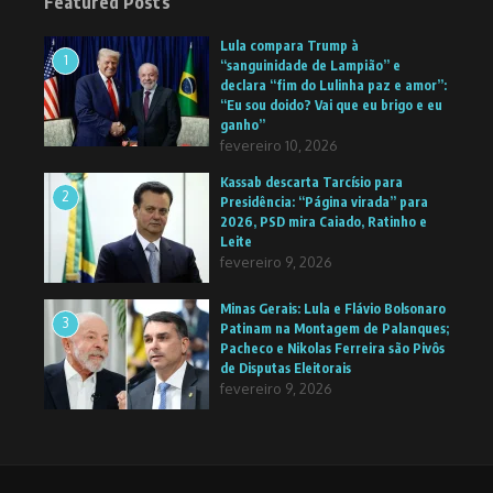
Featured Posts
Lula compara Trump à
1
“sanguinidade de Lampião” e
declara “fim do Lulinha paz e amor”:
“Eu sou doido? Vai que eu brigo e eu
ganho”
fevereiro 10, 2026
Kassab descarta Tarcísio para
2
Presidência: “Página virada” para
2026, PSD mira Caiado, Ratinho e
Leite
fevereiro 9, 2026
Minas Gerais: Lula e Flávio Bolsonaro
3
Patinam na Montagem de Palanques;
Pacheco e Nikolas Ferreira são Pivôs
de Disputas Eleitorais
fevereiro 9, 2026