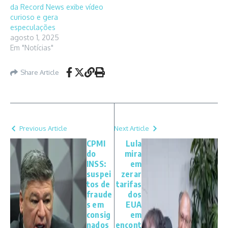
da Record News exibe vídeo
curioso e gera
especulações
agosto 1, 2025
Em "Notícias"
Share Article
Previous Article
Next Article
CPMI
Lula
do
mira
INSS:
em
suspei
zerar
tos de
tarifas
fraude
dos
s em
EUA
consig
em
nados
encont