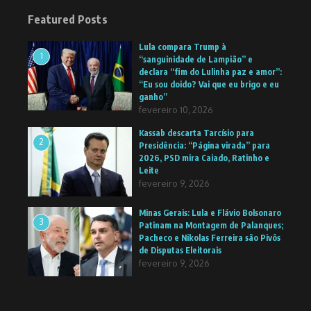
Featured Posts
Lula compara Trump à
1
“sanguinidade de Lampião” e
declara “fim do Lulinha paz e amor”:
“Eu sou doido? Vai que eu brigo e eu
ganho”
fevereiro 10, 2026
Kassab descarta Tarcísio para
2
Presidência: “Página virada” para
2026, PSD mira Caiado, Ratinho e
Leite
fevereiro 9, 2026
Minas Gerais: Lula e Flávio Bolsonaro
3
Patinam na Montagem de Palanques;
Pacheco e Nikolas Ferreira são Pivôs
de Disputas Eleitorais
fevereiro 9, 2026