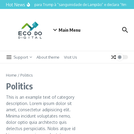
Ir para o conteúdo
Hot News
Lula compara Trump à “sanguinidade de Lampião” e declara “fim do Lu
Main Menu
Support
About theme
Visit Us
Home
/
Politics
Politics
This is an example text of category
description. Lorem ipsum dolor sit
amet, consectetur adipisicing elit.
Minima incidunt voluptates nemo,
dolor optio quia architecto quis
delectus perspiciatis. Nobis atque id