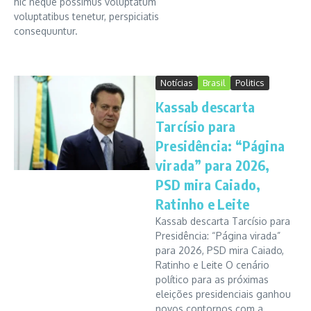
hic neque possimus voluptatum
voluptatibus tenetur, perspiciatis
consequuntur.
Notícias
Brasil
Politics
Kassab descarta
Tarcísio para
Presidência: “Página
virada” para 2026,
PSD mira Caiado,
Ratinho e Leite
Kassab descarta Tarcísio para
Presidência: “Página virada”
para 2026, PSD mira Caiado,
Ratinho e Leite O cenário
político para as próximas
eleições presidenciais ganhou
novos contornos com a