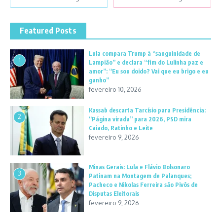
Featured Posts
Lula compara Trump à “sanguinidade de
1
Lampião” e declara “fim do Lulinha paz e
amor”: “Eu sou doido? Vai que eu brigo e eu
ganho”
fevereiro 10, 2026
Kassab descarta Tarcísio para Presidência:
2
“Página virada” para 2026, PSD mira
Caiado, Ratinho e Leite
fevereiro 9, 2026
Minas Gerais: Lula e Flávio Bolsonaro
3
Patinam na Montagem de Palanques;
Pacheco e Nikolas Ferreira são Pivôs de
Disputas Eleitorais
fevereiro 9, 2026