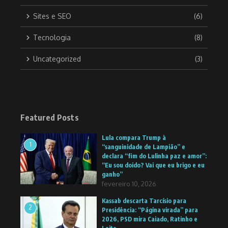
Sites e SEO
(6)
Tecnologia
(8)
Uncategorized
(3)
Featured Posts
Lula compara Trump à
1
“sanguinidade de Lampião” e
declara “fim do Lulinha paz e amor”:
“Eu sou doido? Vai que eu brigo e eu
ganho”
fevereiro 10, 2026
Kassab descarta Tarcísio para
2
Presidência: “Página virada” para
2026, PSD mira Caiado, Ratinho e