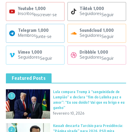
Youtube
1,000
Tiktok
1,000
Inscritos
Seguidores
Inscrever-se
Seguir
Telegram
1,000
Soundcloud
1,000
Membros
Seguidores
Junte-se
Seguir
Vimeo
1,000
Dribbble
1,000
Seguidores
Seguidores
Seguir
Seguir
Featured Posts
Lula compara Trump à “sanguinidade de
1
Lampião” e declara “fim do Lulinha paz e
amor”: “Eu sou doido? Vai que eu brigo e eu
ganho”
fevereiro 10, 2026
Kassab descarta Tarcísio para Presidência:
2
“Página virada” para 2026, PSD mira