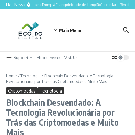
Ir para o conteúdo
Hot News
Lula compara Trump à “sanguinidade de Lampião” e declara “fim do Luli
Main Menu
Support
About theme
Visit Us
Home
/
Tecnologia
/
Blockchain Desvendado: A Tecnologia
Revolucionária por Trás das Criptomoedas e Muito Mais
Criptomoedas
Tecnologia
Blockchain Desvendado: A
Tecnologia Revolucionária por
Trás das Criptomoedas e Muito
Mais