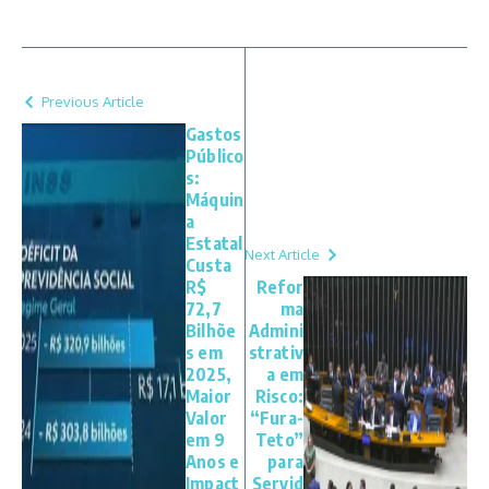
Previous Article
Gastos
Público
s:
Máquin
a
Estatal
Next Article
Custa
R$
Refor
72,7
ma
Bilhõe
Admini
s em
strativ
2025,
a em
Maior
Risco:
Valor
“Fura-
em 9
Teto”
Anos e
para
Impact
Servid