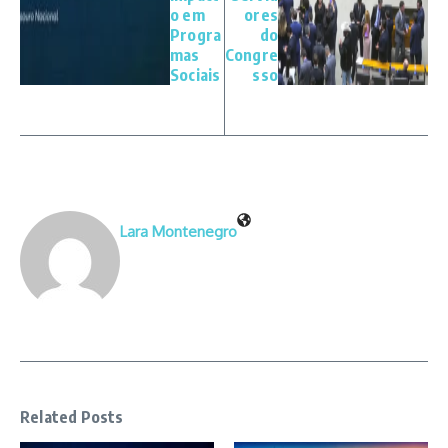
o em
ores
Progra
do
mas
Congre
Sociais
sso
Lara Montenegro
Related Posts