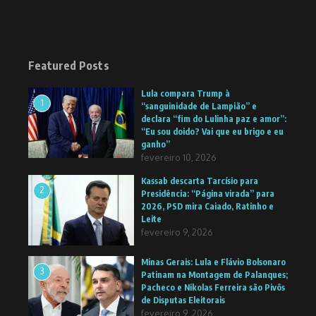
Featured Posts
Lula compara Trump à
1
“sanguinidade de Lampião” e
declara “fim do Lulinha paz e amor”:
“Eu sou doido? Vai que eu brigo e eu
ganho”
fevereiro 10, 2026
Kassab descarta Tarcísio para
2
Presidência: “Página virada” para
2026, PSD mira Caiado, Ratinho e
Leite
fevereiro 9, 2026
Minas Gerais: Lula e Flávio Bolsonaro
3
Patinam na Montagem de Palanques;
Pacheco e Nikolas Ferreira são Pivôs
de Disputas Eleitorais
fevereiro 9, 2026