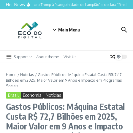
Ir para o conteúdo
Hot News
Lula compara Trump à “sanguinidade de Lampião” e declara “fim do Luli
Main Menu
Support
About theme
Visit Us
Home
/
Notícias
/
Gastos Públicos: Máquina Estatal Custa R$ 72,7
Bilhões em 2025, Maior Valor em 9 Anos e Impacto em Programas
Sociais
Brasil
Economia
Notícias
Gastos Públicos: Máquina Estatal
Custa R$ 72,7 Bilhões em 2025,
Maior Valor em 9 Anos e Impacto