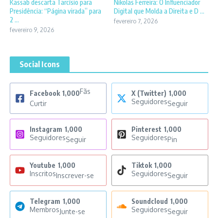
Kassab descarta Tarcísio para
Nikolas Ferreira: O Influenciador
Presidência: “Página virada” para
Digital que Molda a Direita e D ...
2 ...
fevereiro 7, 2026
fevereiro 9, 2026
Social Icons
Fãs
Facebook
1,000
X (Twitter)
1,000
Seguidores
Curtir
Seguir
Instagram
1,000
Pinterest
1,000
Seguidores
Seguidores
Seguir
Pin
Youtube
1,000
Tiktok
1,000
Inscritos
Seguidores
Inscrever-se
Seguir
Telegram
1,000
Soundcloud
1,000
Membros
Seguidores
Junte-se
Seguir