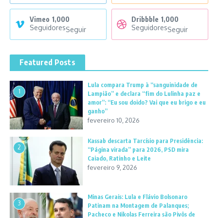
Vimeo
1,000
Dribbble
1,000
Seguidores
Seguidores
Seguir
Seguir
Featured Posts
Lula compara Trump à “sanguinidade de
1
Lampião” e declara “fim do Lulinha paz e
amor”: “Eu sou doido? Vai que eu brigo e eu
ganho”
fevereiro 10, 2026
Kassab descarta Tarcísio para Presidência:
2
“Página virada” para 2026, PSD mira
Caiado, Ratinho e Leite
fevereiro 9, 2026
Minas Gerais: Lula e Flávio Bolsonaro
3
Patinam na Montagem de Palanques;
Pacheco e Nikolas Ferreira são Pivôs de