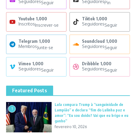
Seguidores
Seguidores
Seguir
Pin
Youtube
1,000
Tiktok
1,000
Inscritos
Seguidores
Inscrever-se
Seguir
Telegram
1,000
Soundcloud
1,000
Membros
Seguidores
Junte-se
Seguir
Vimeo
1,000
Dribbble
1,000
Seguidores
Seguidores
Seguir
Seguir
Featured Posts
Lula compara Trump à “sanguinidade de
1
Lampião” e declara “fim do Lulinha paz e
amor”: “Eu sou doido? Vai que eu brigo e eu
ganho”
fevereiro 10, 2026