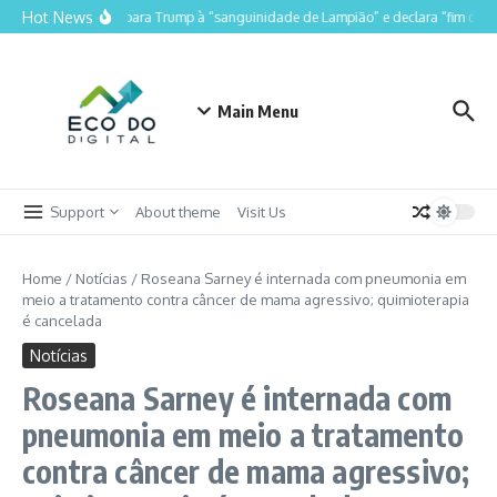
Ir para o conteúdo
Hot News
Lula compara Trump à “sanguinidade de Lampião” e declara “fim do Lul
Main Menu
Support
About theme
Visit Us
Home
/
Notícias
/
Roseana Sarney é internada com pneumonia em
meio a tratamento contra câncer de mama agressivo; quimioterapia
é cancelada
Notícias
Roseana Sarney é internada com
pneumonia em meio a tratamento
contra câncer de mama agressivo;