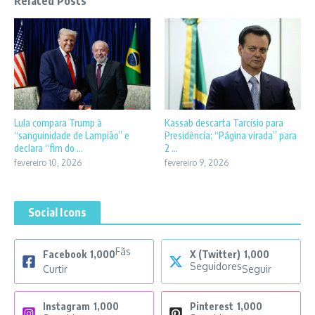
Related Posts
Lula compara Trump à
Kassab descarta Tarcísio para
“sanguinidade de Lampião” e
Presidência: “Página virada” para
declara “fim do ...
2 ...
fevereiro 10, 2026
fevereiro 9, 2026
Social Icons
Fãs
Facebook
1,000
X (Twitter)
1,000
Seguidores
Curtir
Seguir
Instagram
1,000
Pinterest
1,000