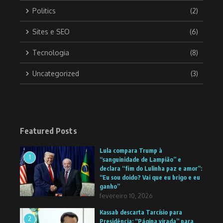
Politics
(2)
Sites e SEO
(6)
Tecnologia
(8)
Uncategorized
(3)
Featured Posts
Lula compara Trump à
1
“sanguinidade de Lampião” e
declara “fim do Lulinha paz e amor”:
“Eu sou doido? Vai que eu brigo e eu
ganho”
fevereiro 10, 2026
Kassab descarta Tarcísio para
2
Presidência: “Página virada” para