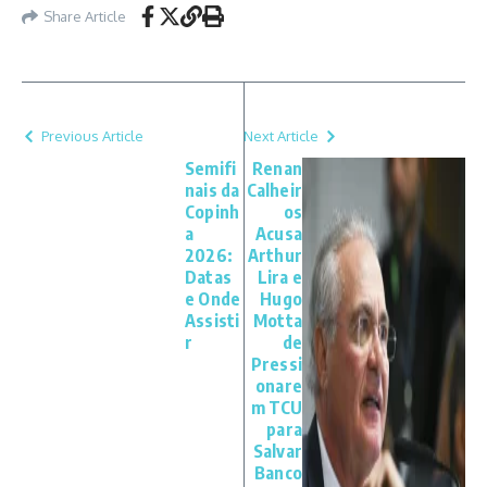
Share Article
Previous Article
Next Article
Semifi
Renan
nais da
Calheir
Copinh
os
a
Acusa
2026:
Arthur
Datas
Lira e
e Onde
Hugo
Assisti
Motta
r
de
Pressi
onare
m TCU
para
Salvar
Banco