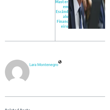
Master
em
Escând
alo
Financ
eiro
Lara Montenegro