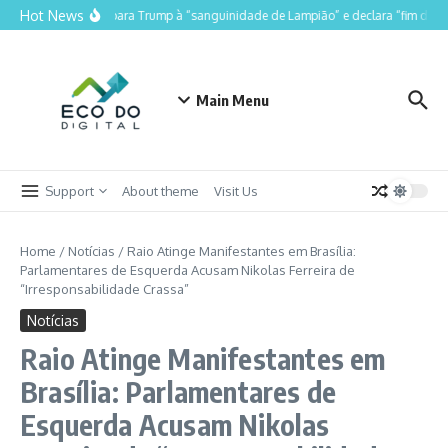
Ir para o conteúdo
Hot News
Lula compara Trump à “sanguinidade de Lampião” e declara “fim do Luli
Main Menu
Support
About theme
Visit Us
Home
/
Notícias
/
Raio Atinge Manifestantes em Brasília:
Parlamentares de Esquerda Acusam Nikolas Ferreira de
“Irresponsabilidade Crassa”
Notícias
Raio Atinge Manifestantes em
Brasília: Parlamentares de
Esquerda Acusam Nikolas