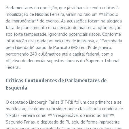
Parlamentares da oposição, que já vinham tecendo críticas à
mobilização de Nikolas Ferreira, viram no raio um **símbolo
da imprudência** do evento. As acusações focam na alegada
falta de planejamento e na decisão de manter a aglomeração
sob forte tempestade, ignorando potenciais riscos. Conforme
informação divulgada por veículos de imprensa, a “Caminhada
pela Liberdade” partiu de Paracatu (MG) em 19 de janeiro,
percorrendo 240 quilômetros até a capital federal, com o
objetivo de denunciar supostos abusos do Supremo Tribunal
Federal.
Críticas Contundentes de Parlamentares de
Esquerda
O deputado Lindbergh Farias (PT-RJ) foi um dos primeiros a se
manifestar, divulgando um vídeo onde classificou a conduta de
Nikolas Ferreira como **”irresponsável do início ao fim”**.
Segundo Farias, o deputado do PL agiu de forma imprudente
ao organizar uma caminhada às margens de uma rodovia sem