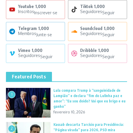
Youtube
1,000
Tiktok
1,000
Inscritos
Seguidores
Inscrever-se
Seguir
Telegram
1,000
Soundcloud
1,000
Membros
Seguidores
Junte-se
Seguir
Vimeo
1,000
Dribbble
1,000
Seguidores
Seguidores
Seguir
Seguir
Featured Posts
Lula compara Trump à “sanguinidade de
1
Lampião” e declara “fim do Lulinha paz e
amor”: “Eu sou doido? Vai que eu brigo e eu
ganho”
fevereiro 10, 2026
Kassab descarta Tarcísio para Presidência:
2
“Página virada” para 2026, PSD mira