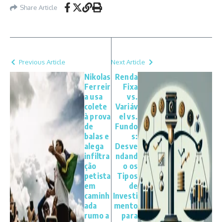
Share Article
Previous Article
Next Article
Nikolas
Renda
Ferreir
Fixa
a usa
vs.
colete
Variáv
à prova
el vs.
de
Fundo
balas e
s:
alega
Desve
infiltra
ndand
ção
o os
petista
Tipos
em
de
caminh
Investi
ada
mento
rumo a
para