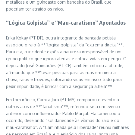
metálicas e um guindaste com bandeira do Brasil, que
poderiam ter atraído os raios.
“Lógica Golpista” e “Mau-caratismo” Apontados
Erika Kokay (PT-DF), outra integrante da bancada petista,
associou o raio à **”lógica golpista” da “extrema-direita”**.
Para ela, o incidente expôs a natureza irresponsável de um
grupo político que ignora alertas e coloca vidas em perigo. O
deputado José Guimarães (PT-CE) também criticou a atitude,
afirmando que **”levar pessoas para as ruas em meio a
chuva, raios e trovões, colocando vidas em risco, tudo para
pedir impunidade, é brincar com a segurança alheia”**.
Em tom irônico, Camila Jara (PT-MS) comparou o evento a
outros atos de **”fanatismo”**, referindo-se a um evento
anterior com o influenciador Pablo Marçal. Ela lamentou o
ocorrido, desejando “solidariedade às vítimas do raio e do
mau-caratismo”. A “Caminhada pela Liberdade” reuniu milhares
de pessoas em Brasília, e o episódio dos raios lança uma