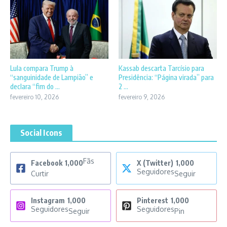
Lula compara Trump à
Kassab descarta Tarcísio para
“sanguinidade de Lampião” e
Presidência: “Página virada” para
declara “fim do ...
2 ...
fevereiro 10, 2026
fevereiro 9, 2026
Social Icons
Fãs
Facebook
1,000
X (Twitter)
1,000
Seguidores
Curtir
Seguir
Instagram
1,000
Pinterest
1,000
Seguidores
Seguidores
Seguir
Pin