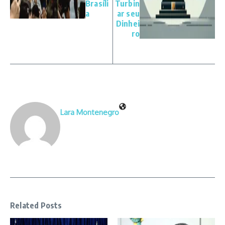
Brasíli
Turbin
a
ar seu
Dinhei
ro
Lara Montenegro
Related Posts