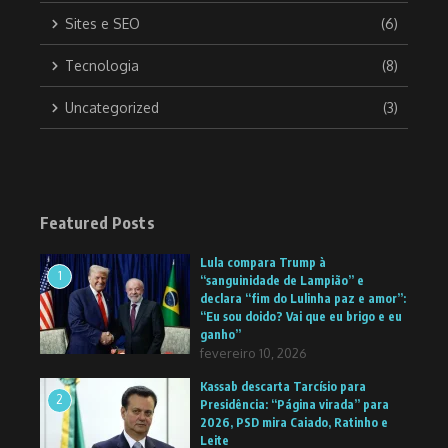
Sites e SEO
(6)
Tecnologia
(8)
Uncategorized
(3)
Featured Posts
Lula compara Trump à
1
“sanguinidade de Lampião” e
declara “fim do Lulinha paz e amor”:
“Eu sou doido? Vai que eu brigo e eu
ganho”
fevereiro 10, 2026
Kassab descarta Tarcísio para
2
Presidência: “Página virada” para
2026, PSD mira Caiado, Ratinho e
Leite