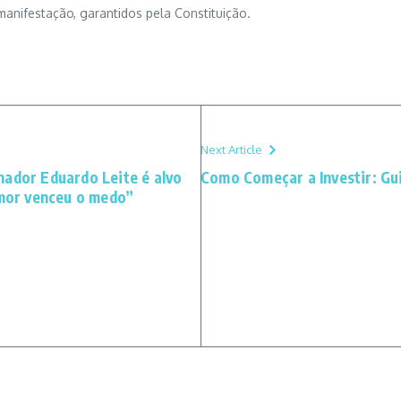
e manifestação, garantidos pela Constituição.
Next Article
nador Eduardo Leite é alvo
Como Começar a Investir: Gui
amor venceu o medo”