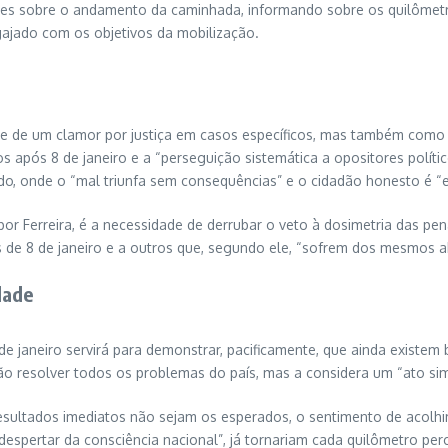
ações sobre o andamento da caminhada, informando sobre os quilômet
ajado com os objetivos da mobilização.
e de um clamor por justiça em casos específicos, mas também como u
sos após 8 de janeiro e a “perseguição sistemática a opositores polít
o, onde o “mal triunfa sem consequências” e o cidadão honesto é 
por Ferreira, é a necessidade de derrubar o veto à dosimetria das p
 de 8 de janeiro e a outros que, segundo ele, “sofrem dos mesmos a
dade
 de janeiro servirá para demonstrar, pacificamente, que ainda existem
o resolver todos os problemas do país, mas a considera um “ato si
resultados imediatos não sejam os esperados, o sentimento de acol
spertar da consciência nacional”, já tornariam cada quilômetro perco