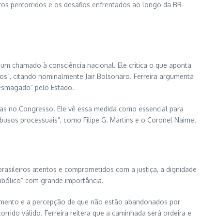
ros percorridos e os desafios enfrentados ao longo da BR-
m chamado à consciência nacional. Ele critica o que aponta
icos”, citando nominalmente Jair Bolsonaro. Ferreira argumenta
“esmagado” pelo Estado.
enas no Congresso. Ele vê essa medida como essencial para
busos processuais”, como Filipe G. Martins e o Coronel Naime.
 brasileiros atentos e comprometidos com a justiça, a dignidade
mbólico” com grande importância.
himento e a percepção de que não estão abandonados por
rrido válido. Ferreira reitera que a caminhada será ordeira e