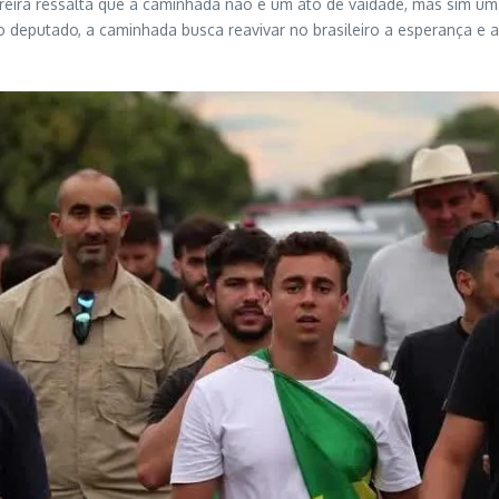
Ferreira ressalta que a caminhada não é um ato de vaidade, mas sim u
 deputado, a caminhada busca reavivar no brasileiro a esperança e 