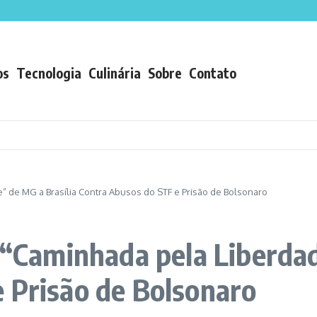
Tramandaí, condomínio gigante à beira-mar com 264 apartamentos, comércio inter
reita e Desafia o Governo Lula Rumo a 2026
be e jornalista reativa perfil pessoal após 5 anos bloqueado
os
Tecnologia
Culinária
Sobre
Contato
e” de MG a Brasília Contra Abusos do STF e Prisão de Bolsonaro
a “Caminhada pela Liberdad
 Prisão de Bolsonaro