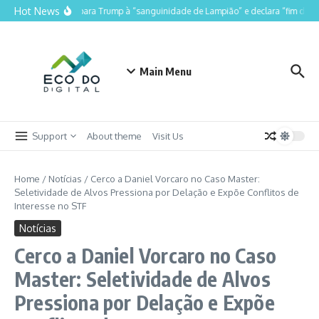
Ir para o conteúdo
Hot News
Lula compara Trump à “sanguinidade de Lampião” e declara “fim do Luli
Main Menu
Support
About theme
Visit Us
Home
/
Notícias
/
Cerco a Daniel Vorcaro no Caso Master:
Seletividade de Alvos Pressiona por Delação e Expõe Conflitos de
Interesse no STF
Notícias
Cerco a Daniel Vorcaro no Caso
Master: Seletividade de Alvos
Pressiona por Delação e Expõe