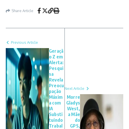
Share Article
Previous Article
Geraçã
o Z em
Alerta:
Pesqui
sa
Revela
Preocu
Next Article
pação
Máxim
Morre
a com
Gladys
IA
West,
Substi
a Mãe
tuindo
do
Trabal
GPS,