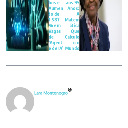
hos e
aos 95
Aumen
Anos:
to de
A
1.587
Matem
% em
ática
Vagas
Que
de
Calculo
‘Agent
u o
e de IA’
Mundo
Lara Montenegro