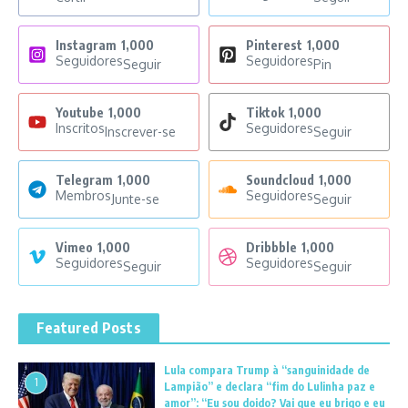
Instagram
1,000
Pinterest
1,000
Seguidores
Seguidores
Seguir
Pin
Youtube
1,000
Tiktok
1,000
Inscritos
Seguidores
Inscrever-se
Seguir
Telegram
1,000
Soundcloud
1,000
Membros
Seguidores
Junte-se
Seguir
Vimeo
1,000
Dribbble
1,000
Seguidores
Seguidores
Seguir
Seguir
Featured Posts
Lula compara Trump à “sanguinidade de
1
Lampião” e declara “fim do Lulinha paz e
amor”: “Eu sou doido? Vai que eu brigo e eu