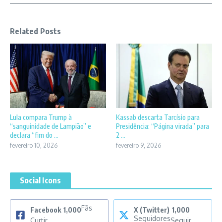
Related Posts
Lula compara Trump à
Kassab descarta Tarcísio para
“sanguinidade de Lampião” e
Presidência: “Página virada” para
declara “fim do ...
2 ...
fevereiro 10, 2026
fevereiro 9, 2026
Social Icons
Fãs
Facebook
1,000
X (Twitter)
1,000
Seguidores
Curtir
Seguir