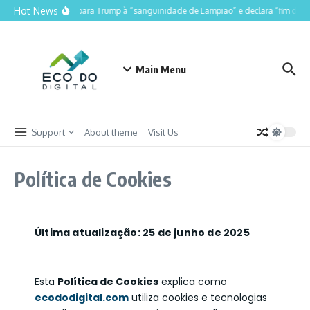
Hot News
Lula compara Trump à “sanguinidade de Lampião” e declara “fim do Luli
Main Menu
Support
About theme
Visit Us
Política de Cookies
Última atualização: 25 de junho de 2025
Esta
Política de Cookies
explica como
ecododigital.com
utiliza cookies e tecnologias